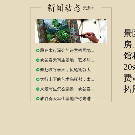
更多+
峡
景
房
藏在太行深处的诗意栖居地...
馆
峡谷春天写生基地：艺术与...
2
奔赴峡谷春天，执笔绘就太...
费
太行山下的艺术乌托邦：太...
拓
风景写生怎么选景，峡谷春...
地
峡谷春天写生基地带你走进...
电