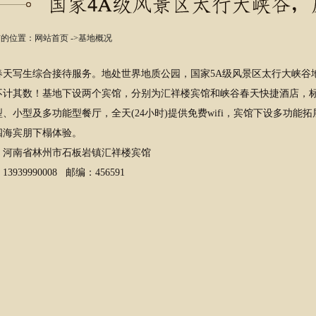
的位置：
网站首页
->
基地概况
写生综合接待服务。地处世界地质公园，国家5A级风景区太行大峡谷地
不计其数！基地下设两个宾馆，分别为汇祥楼宾馆和峡谷春天快捷酒店，标准
、小型及多功能型餐厅，全天(24小时)提供免费wifi，宾馆下设多功能
四海宾朋下榻体验。
南省林州市石板岩镇汇祥楼宾馆
39990008 邮编：456591