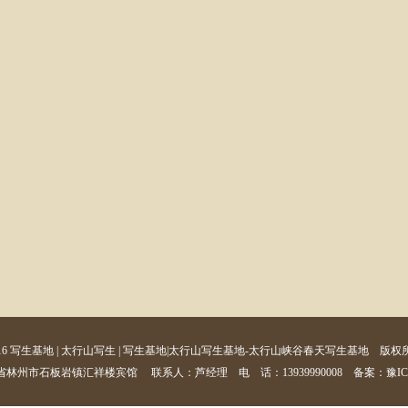
2016 写生基地 | 太行山写生 | 写生基地|太行山写生基地-太行山峡谷春天写生基地 版
林州市石板岩镇汇祥楼宾馆 联系人：芦经理 电 话：13939990008
备案：豫ICP