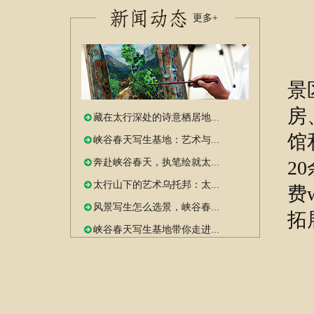
更多+
峡
景
房
藏在太行深处的诗意栖居地...
馆
峡谷春天写生基地：艺术与...
2
奔赴峡谷春天，执笔绘就太...
太行山下的艺术乌托邦：太...
费
风景写生怎么选景，峡谷春...
拓
峡谷春天写生基地带你走进...
地
电